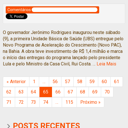
Comentários
O governador Jerônimo Rodrigues inaugurou neste sábado
(9), a primeira Unidade Básica de Saúde (UBS) entregue pelo
Novo Programa de Aceleração do Crescimento (Novo PAC),
na Bahia. A obra teve investimento de R$ 1,4 milhão e marca
o início das entregas do programa lançado pelo presidente
Lula e pelo Ministro da Casa Civil, Rui Costa. …
Leia Mais
« Anterior
1
…
56
57
58
59
60
61
62
63
64
65
66
67
68
69
70
71
72
73
74
…
115
Próximo »
POSTS RECENTES