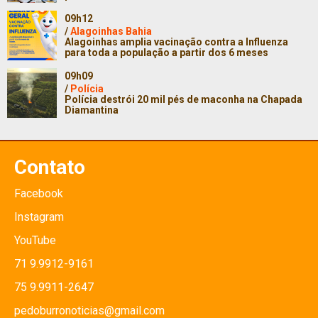
09h12
/
Alagoinhas Bahia
Alagoinhas amplia vacinação contra a Influenza
para toda a população a partir dos 6 meses
09h09
/
Polícia
Polícia destrói 20 mil pés de maconha na Chapada
Diamantina
Contato
Facebook
Instagram
YouTube
71 9.9912-9161
75 9.9911-2647
pedoburronoticias@gmail.com