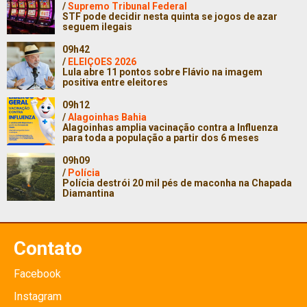
/
Supremo Tribunal Federal
STF pode decidir nesta quinta se jogos de azar
seguem ilegais
09h42
/
ELEIÇOES 2026
Lula abre 11 pontos sobre Flávio na imagem
positiva entre eleitores
09h12
/
Alagoinhas Bahia
Alagoinhas amplia vacinação contra a Influenza
para toda a população a partir dos 6 meses
09h09
/
Polícia
Polícia destrói 20 mil pés de maconha na Chapada
Diamantina
Contato
Facebook
Instagram