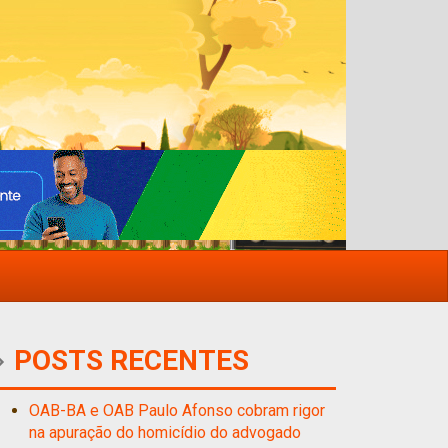
POSTS RECENTES
OAB-BA e OAB Paulo Afonso cobram rigor
na apuração do homicídio do advogado