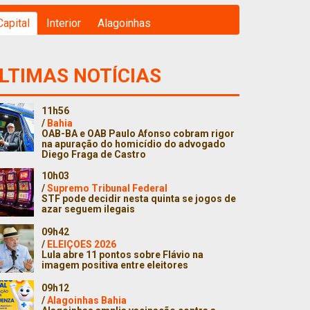
Capital
Interior
Alagoinhas
LTIMAS NOTÍCIAS
11h56
/
Bahia
OAB-BA e OAB Paulo Afonso cobram rigor
na apuração do homicídio do advogado
Diego Fraga de Castro
10h03
/
Supremo Tribunal Federal
STF pode decidir nesta quinta se jogos de
azar seguem ilegais
09h42
/
ELEIÇOES 2026
Lula abre 11 pontos sobre Flávio na
imagem positiva entre eleitores
09h12
/
Alagoinhas Bahia