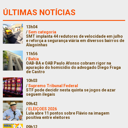
ÚLTIMAS NOTÍCIAS
13h04
/
Sem categoria
SMT implanta 44 redutores de velocidade em julho
e reforça a segurança viária em diversos bairros de
Alagoinhas
11h56
/
Bahia
OAB-BA e OAB Paulo Afonso cobram rigor na
apuração do homicídio do advogado Diego Fraga
de Castro
10h03
/
Supremo Tribunal Federal
STF pode decidir nesta quinta se jogos de azar
seguem ilegais
09h42
/
ELEIÇOES 2026
Lula abre 11 pontos sobre Flávio na imagem
positiva entre eleitores
09h12