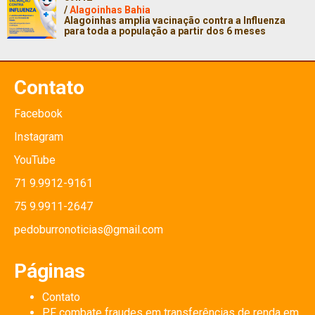
/
Alagoinhas Bahia
Alagoinhas amplia vacinação contra a Influenza
para toda a população a partir dos 6 meses
Contato
Facebook
Instagram
YouTube
71 9.9912-9161
75 9.9911-2647
pedoburronoticias@gmail.com
Páginas
Contato
PF combate fraudes em transferências de renda em