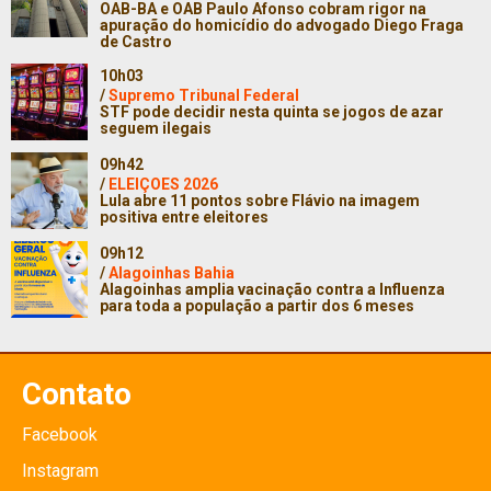
OAB-BA e OAB Paulo Afonso cobram rigor na
apuração do homicídio do advogado Diego Fraga
de Castro
10h03
/
Supremo Tribunal Federal
STF pode decidir nesta quinta se jogos de azar
seguem ilegais
09h42
/
ELEIÇOES 2026
Lula abre 11 pontos sobre Flávio na imagem
positiva entre eleitores
09h12
/
Alagoinhas Bahia
Alagoinhas amplia vacinação contra a Influenza
para toda a população a partir dos 6 meses
Contato
Facebook
Instagram