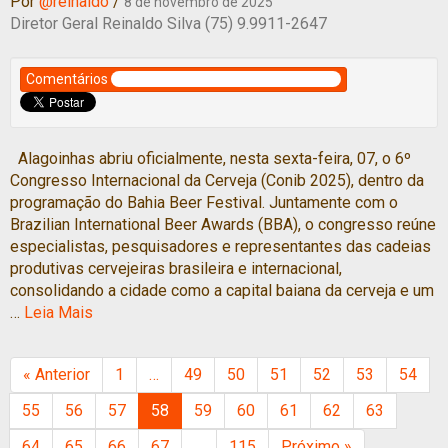
Por
@reinaldo
/
8 de novembro de 2025
Diretor Geral Reinaldo Silva (75) 9.9911-2647
Comentários
Alagoinhas abriu oficialmente, nesta sexta-feira, 07, o 6º
Congresso Internacional da Cerveja (Conib 2025), dentro da
programação do Bahia Beer Festival. Juntamente com o
Brazilian International Beer Awards (BBA), o congresso reúne
especialistas, pesquisadores e representantes das cadeias
produtivas cervejeiras brasileira e internacional,
consolidando a cidade como a capital baiana da cerveja e um
…
Leia Mais
« Anterior
1
…
49
50
51
52
53
54
55
56
57
58
59
60
61
62
63
64
65
66
67
…
115
Próximo »