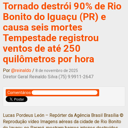
Tornado destrói 90% de Rio
Bonito do Iguaçu (PR) e
causa seis mortes
Tempestade registrou
ventos de até 250
quilômetros por hora
Por
@reinaldo
/
8 de novembro de 2025
Diretor Geral Reinaldo Silva (75) 9.9911-2647
Comentários
Lucas Pordeus León – Repórter da Agência Brasil Brasília ©
Reprodução vídeo Imagens aéreas da cidade de Rio Bonito
do Iguaçu, no Paraná, mostram bairros inteiros destruídos