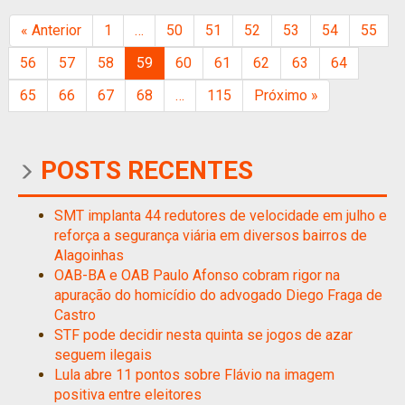
« Anterior
1
…
50
51
52
53
54
55
56
57
58
59
60
61
62
63
64
65
66
67
68
…
115
Próximo »
POSTS RECENTES
SMT implanta 44 redutores de velocidade em julho e
reforça a segurança viária em diversos bairros de
Alagoinhas
OAB-BA e OAB Paulo Afonso cobram rigor na
apuração do homicídio do advogado Diego Fraga de
Castro
STF pode decidir nesta quinta se jogos de azar
seguem ilegais
Lula abre 11 pontos sobre Flávio na imagem
positiva entre eleitores