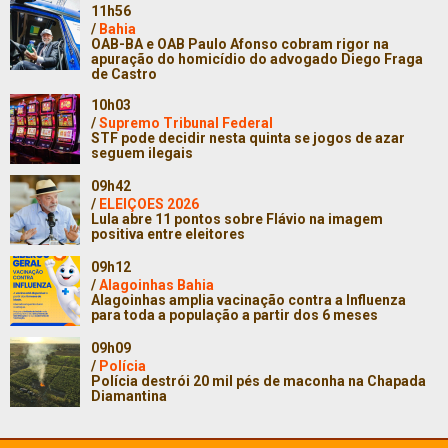
11h56
/
Bahia
OAB-BA e OAB Paulo Afonso cobram rigor na
apuração do homicídio do advogado Diego Fraga
de Castro
10h03
/
Supremo Tribunal Federal
STF pode decidir nesta quinta se jogos de azar
seguem ilegais
09h42
/
ELEIÇOES 2026
Lula abre 11 pontos sobre Flávio na imagem
positiva entre eleitores
09h12
/
Alagoinhas Bahia
Alagoinhas amplia vacinação contra a Influenza
para toda a população a partir dos 6 meses
09h09
/
Polícia
Polícia destrói 20 mil pés de maconha na Chapada
Diamantina