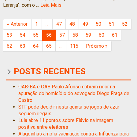
Laranja”, com o …
Leia Mais
« Anterior
1
…
47
48
49
50
51
52
53
54
55
56
57
58
59
60
61
62
63
64
65
…
115
Próximo »
POSTS RECENTES
OAB-BA e OAB Paulo Afonso cobram rigor na
apuração do homicídio do advogado Diego Fraga de
Castro
STF pode decidir nesta quinta se jogos de azar
seguem ilegais
Lula abre 11 pontos sobre Flávio na imagem
positiva entre eleitores
Alagoinhas amplia vacinação contra a Influenza para