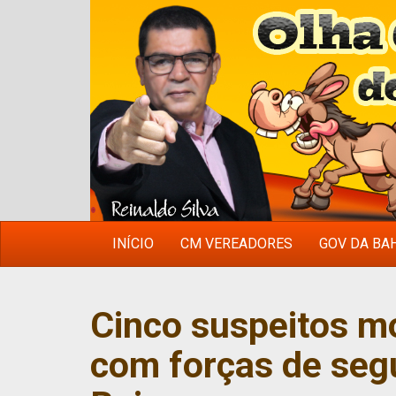
INÍCIO
CM VEREADORES
GOV DA BA
Cinco suspeitos m
com forças de seg