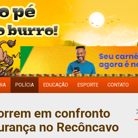
HIA
POLÍCIA
EDUCAÇÃO
ESPORTE
CONTATO
orrem em confronto
urança no Recôncavo