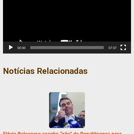
00:00
07:07
Notícias Relacionadas
Flávio Bolsonaro recebe “não” do Republicanos para