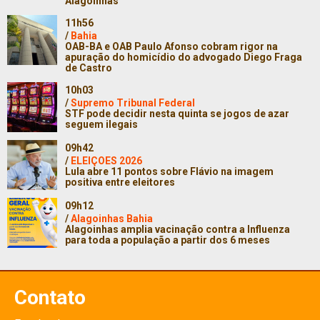
Alagoinhas
11h56
/
Bahia
OAB-BA e OAB Paulo Afonso cobram rigor na
apuração do homicídio do advogado Diego Fraga
de Castro
10h03
/
Supremo Tribunal Federal
STF pode decidir nesta quinta se jogos de azar
seguem ilegais
09h42
/
ELEIÇOES 2026
Lula abre 11 pontos sobre Flávio na imagem
positiva entre eleitores
09h12
/
Alagoinhas Bahia
Alagoinhas amplia vacinação contra a Influenza
para toda a população a partir dos 6 meses
Contato