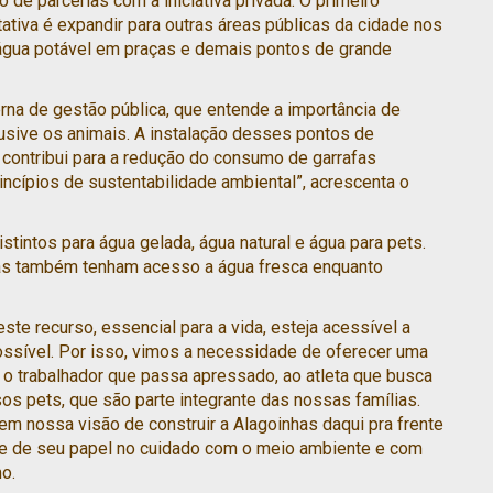
de parcerias com a iniciativa privada. O primeiro
ativa é expandir para outras áreas públicas da cidade nos
água potável em praças e demais pontos de grande
na de gestão pública, que entende a importância de
usive os animais. A instalação desses pontos de
 contribui para a redução do consumo de garrafas
incípios de sustentabilidade ambiental”, acrescenta o
intos para água gelada, água natural e água para pets.
tas também tenham acesso a água fresca enquanto
te recurso, essencial para a vida, esteja acessível a
ossível. Por isso, vimos a necessidade de oferecer uma
o trabalhador que passa apressado, ao atleta que busca
s pets, que são parte integrante das nossas famílias.
 nossa visão de construir a Alagoinhas daqui pra frente
te de seu papel no cuidado com o meio ambiente e com
o.