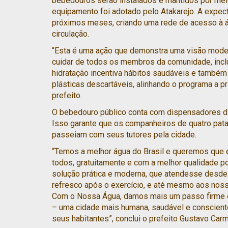
bebedouros serão instalados e mantidos por meio 
equipamento foi adotado pelo Atakarejo. A expect
próximos meses, criando uma rede de acesso à 
circulação.
“Esta é uma ação que demonstra uma visão moder
cuidar de todos os membros da comunidade, incl
hidratação incentiva hábitos saudáveis e também
plásticas descartáveis, alinhando o programa a pr
prefeito.
O bebedouro público conta com dispensadores dist
Isso garante que os companheiros de quatro pa
passeiam com seus tutores pela cidade.
“Temos a melhor água do Brasil e queremos que es
todos, gratuitamente e com a melhor qualidade p
solução prática e moderna, que atendesse desde 
refresco após o exercício, e até mesmo aos nosso
Com o Nossa Água, damos mais um passo firme em
– uma cidade mais humana, saudável e conscien
seus habitantes”, conclui o prefeito Gustavo Carm