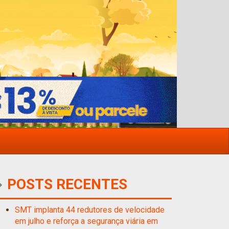
POSTS RECENTES
SMT implanta 44 redutores de velocidade
em julho e reforça a segurança viária em