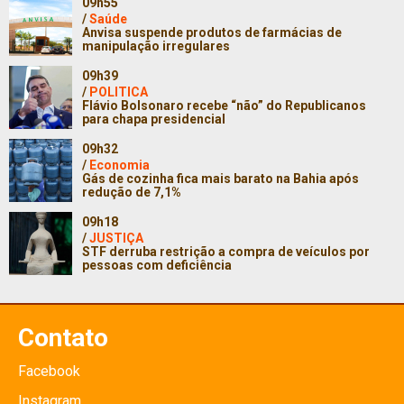
09h55
/
Saúde
Anvisa suspende produtos de farmácias de
manipulação irregulares
09h39
/
POLITICA
Flávio Bolsonaro recebe “não” do Republicanos
para chapa presidencial
09h32
/
Economia
Gás de cozinha fica mais barato na Bahia após
redução de 7,1%
09h18
/
JUSTIÇA
STF derruba restrição a compra de veículos por
pessoas com deficiência
Contato
Facebook
Instagram