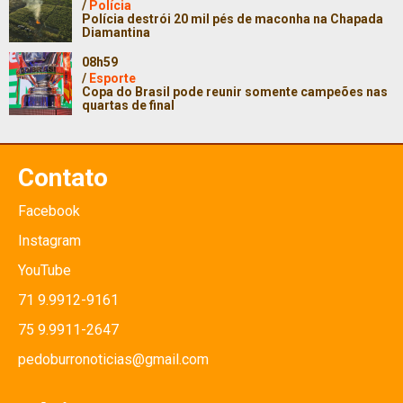
/
Polícia
Polícia destrói 20 mil pés de maconha na Chapada
Diamantina
08h59
/
Esporte
Copa do Brasil pode reunir somente campeões nas
quartas de final
Contato
Facebook
Instagram
YouTube
71 9.9912-9161
75 9.9911-2647
pedoburronoticias@gmail.com