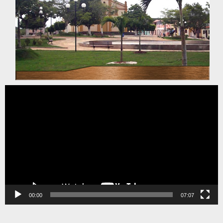
Tocador
de
vídeo
00:00
07:07