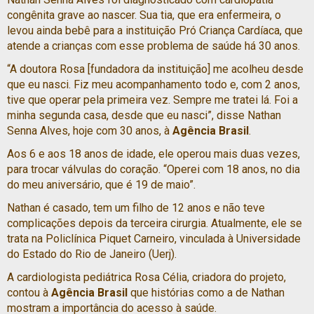
congênita grave ao nascer. Sua tia, que era enfermeira, o
levou ainda bebê para a instituição Pró Criança Cardíaca, que
atende a crianças com esse problema de saúde há 30 anos.
“A doutora Rosa [fundadora da instituição] me acolheu desde
que eu nasci. Fiz meu acompanhamento todo e, com 2 anos,
tive que operar pela primeira vez. Sempre me tratei lá. Foi a
minha segunda casa, desde que eu nasci”, disse Nathan
Senna Alves, hoje com 30 anos, à
Agência Brasil
.
Aos 6 e aos 18 anos de idade, ele operou mais duas vezes,
para trocar válvulas do coração. “Operei com 18 anos, no dia
do meu aniversário, que é 19 de maio”.
Nathan é casado, tem um filho de 12 anos e não teve
complicações depois da terceira cirurgia. Atualmente, ele se
trata na Policlínica Piquet Carneiro, vinculada à Universidade
do Estado do Rio de Janeiro (Uerj).
A cardiologista pediátrica Rosa Célia, criadora do projeto,
contou à
Agência Brasil
que histórias como a de Nathan
mostram a importância do acesso à saúde.