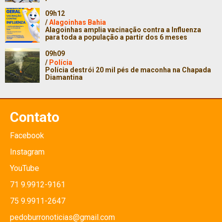
09h12
/
Alagoinhas Bahia
Alagoinhas amplia vacinação contra a Influenza
para toda a população a partir dos 6 meses
09h09
/
Polícia
Polícia destrói 20 mil pés de maconha na Chapada
Diamantina
Contato
Facebook
Instagram
YouTube
71 9.9912-9161
75 9.9911-2647
pedoburronoticias@gmail.com