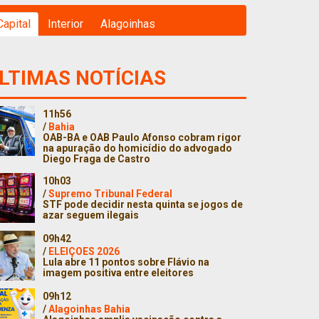
Capital
Interior
Alagoinhas
LTIMAS NOTÍCIAS
11h56
/
Bahia
OAB-BA e OAB Paulo Afonso cobram rigor
na apuração do homicídio do advogado
Diego Fraga de Castro
10h03
/
Supremo Tribunal Federal
STF pode decidir nesta quinta se jogos de
azar seguem ilegais
09h42
/
ELEIÇOES 2026
Lula abre 11 pontos sobre Flávio na
imagem positiva entre eleitores
09h12
/
Alagoinhas Bahia