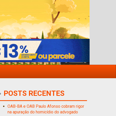
POSTS RECENTES
OAB-BA e OAB Paulo Afonso cobram rigor
na apuração do homicídio do advogado