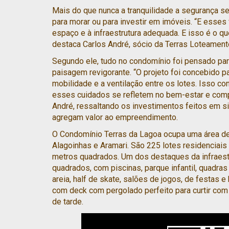
Mais do que nunca a tranquilidade a segurança se 
para morar ou para investir em imóveis. “E esse
espaço e à infraestrutura adequada. E isso é o 
destaca Carlos André, sócio da Terras Loteament
Segundo ele, tudo no condomínio foi pensado pa
paisagem revigorante. “O projeto foi concebido pa
mobilidade e a ventilação entre os lotes. Isso co
esses cuidados se refletem no bem-estar e comp
André, ressaltando os investimentos feitos em si
agregam valor ao empreendimento.
O Condomínio Terras da Lagoa ocupa uma área de
Alagoinhas e Aramari. São 225 lotes residenciais
metros quadrados. Um dos destaques da infraest
quadrados, com piscinas, parque infantil, quadras 
areia, half de skate, salões de jogos, de festas e
com deck com pergolado perfeito para curtir co
de tarde.