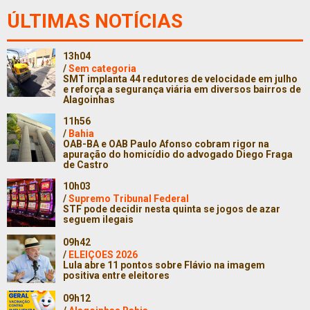
ÚLTIMAS NOTÍCIAS
13h04
/
Sem categoria
SMT implanta 44 redutores de velocidade em julho
e reforça a segurança viária em diversos bairros de
Alagoinhas
11h56
/
Bahia
OAB-BA e OAB Paulo Afonso cobram rigor na
apuração do homicídio do advogado Diego Fraga
de Castro
10h03
/
Supremo Tribunal Federal
STF pode decidir nesta quinta se jogos de azar
seguem ilegais
09h42
/
ELEIÇOES 2026
Lula abre 11 pontos sobre Flávio na imagem
positiva entre eleitores
09h12