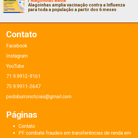
/
Alagoinhas Bahia
Alagoinhas amplia vacinação contra a Influenza
para toda a população a partir dos 6 meses
Contato
Facebook
Instagram
YouTube
71 9.9912-9161
75 9.9911-2647
pedoburronoticias@gmail.com
Páginas
Contato
PF combate fraudes em transferências de renda em