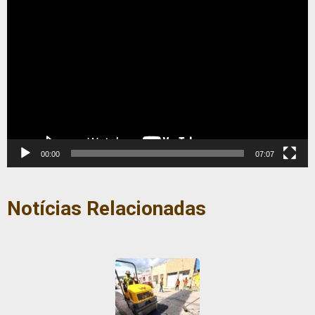
Tocador
de
vídeo
00:00
07:07
Notícias Relacionadas