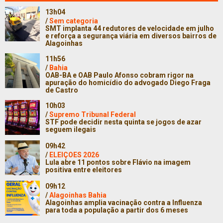
13h04
/
Sem categoria
SMT implanta 44 redutores de velocidade em julho
e reforça a segurança viária em diversos bairros de
Alagoinhas
11h56
/
Bahia
OAB-BA e OAB Paulo Afonso cobram rigor na
apuração do homicídio do advogado Diego Fraga
de Castro
10h03
/
Supremo Tribunal Federal
STF pode decidir nesta quinta se jogos de azar
seguem ilegais
09h42
/
ELEIÇOES 2026
Lula abre 11 pontos sobre Flávio na imagem
positiva entre eleitores
09h12
/
Alagoinhas Bahia
Alagoinhas amplia vacinação contra a Influenza
para toda a população a partir dos 6 meses