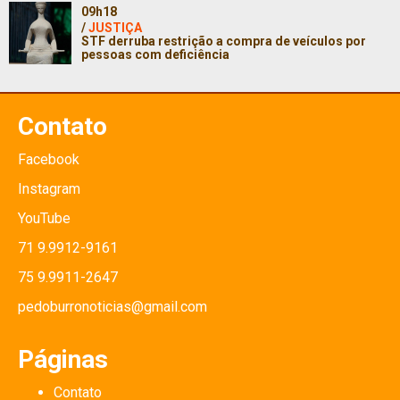
09h18
/
JUSTIÇA
STF derruba restrição a compra de veículos por
pessoas com deficiência
Contato
Facebook
Instagram
YouTube
71 9.9912-9161
75 9.9911-2647
pedoburronoticias@gmail.com
Páginas
Contato