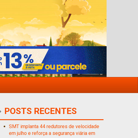
POSTS RECENTES
SMT implanta 44 redutores de velocidade
em julho e reforça a segurança viária em