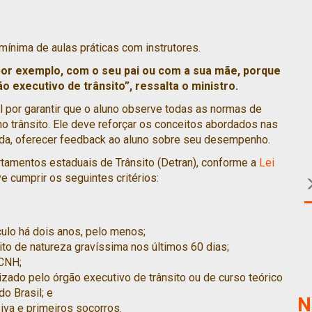
ínima de aulas práticas com instrutores.
, por exemplo, com o seu pai ou com a sua mãe, porque
o executivo de trânsito”, ressalta o ministro.
l por garantir que o aluno observe todas as normas de
o trânsito. Ele deve reforçar os conceitos abordados nas
ainda, oferecer feedback ao aluno sobre seu desempenho.
rtamentos estaduais de Trânsito (Detran), conforme a
Lei
e cumprir os seguintes critérios:
ículo há dois anos, pelo menos;
ito de natureza gravíssima nos últimos 60 dias;
 CNH;
lizado pelo órgão executivo de trânsito ou de curso teórico
o Brasil; e
N
iva e primeiros socorros.