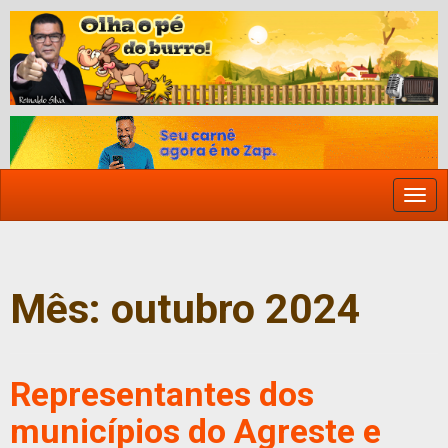
Togg
navi
Mês:
outubro 2024
Representantes dos
municípios do Agreste e