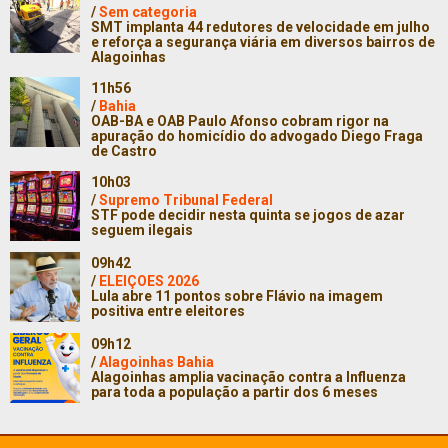
/
Sem categoria
SMT implanta 44 redutores de velocidade em julho
e reforça a segurança viária em diversos bairros de
Alagoinhas
11h56
/
Bahia
OAB-BA e OAB Paulo Afonso cobram rigor na
apuração do homicídio do advogado Diego Fraga
de Castro
10h03
/
Supremo Tribunal Federal
STF pode decidir nesta quinta se jogos de azar
seguem ilegais
09h42
/
ELEIÇOES 2026
Lula abre 11 pontos sobre Flávio na imagem
positiva entre eleitores
09h12
/
Alagoinhas Bahia
Alagoinhas amplia vacinação contra a Influenza
para toda a população a partir dos 6 meses